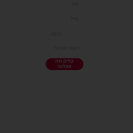
חנות
רוצה
בתי ספר
לשאול
במיוחד
למנהלות
משהו?
חשוב שתדעי
אנחנו
יצירת קשר
תקנון אתר
כאן:)
פפיון Papyon
קליק וזה
מדיניות משלוחים
אצלנו!
אזור אישי
לפניה ישירה:
053.3171701
|
office@papiyon.co.il
פפיון
סביון 39,