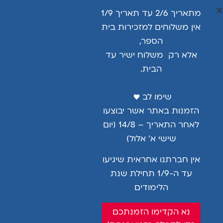
שלכם?
מתאריך 2/6 עד תאריך 1/9
ישנם מוצרים דומים עם סמלים שונים במספר בתי
ספר.
אין משלוחים למזכירות בית
הספר,
מתאים ל:
אור מנחם עמנואל
אלא רק משלוח ישיר עד
מידה
הבית.
שימו לב ♥ ️
הזמנות באתר אשר יבוצעו
הוספה לסל
לאחר התאריך – 14/8 (יום
שישי א’ אלול)
…
אין חברתנו אחראית שיגיעו
חולצת מותג איכותית ביותר עם לוגו רקום
עד ה-1/9 תחילת שנת
בד מעורב 50/50
הלימודים
בטכנולוגיית נידוף זיעה
נא הקדימו הזמנתכם
מעוצבת בקפידה