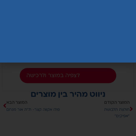
פולו אקווה קצר- ת”ת אור מנחם
₪
35.00
בחר אפשרויות
ניווט מהיר בין מוצרים
המוצר הקודם
המוצר הבא
חולצת תלבושת
פולו אקווה קצר- ת”ת אור מנחם
“אפיקים”
עלינו