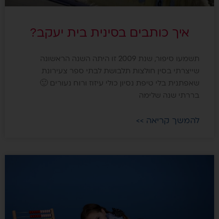
איך כותבים בסינית בית יעקב?
תשמעו סיפור, שנת 2009 זו היתה השנה הראשונה
שייצרתי בסין חולצות תלבושת לבתי ספר צעירונת
שאפתנית בלי טיפת נסיון כולי עיזוז ורוח נעורים 🙂
בררתי שנה שלימה
להמשך קריאה >>