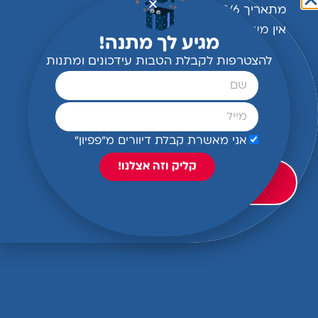
להמשך קריאה >>
מתאריך 2/6 עד תאריך 1/9
אין משלוחים למזכירות בית
מגיע לך מתנה!
הספר,
להצטרפות לקבלת הטבות עידכונים ומתנות
אלא רק משלוח ישיר עד
הבית.
בימי החופש הגדול אנחנו
עושים מכירות בבית הספר
אני מאשרת קבלת דיוורים מ"פפיון"
שווה לכם להתעדכן
קליק וזה אצלנו!
אני רוצה לראות פרטים
על המכירות
יום צילומים-לא מה שחשבתי!
עד היום צילמתי רק צילומי אופנה פשוטים לחנות שלי
שעתיים שלוש צילמנו בטבע קיפלנו ציוד וחזרנו הביתה
לא חלמתי שאתר זה אחרת לא דמיינתי שכך