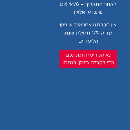
לאחר התאריך – 14/8 (יום
שישי א’ אלול)
אין חברתנו אחראית שיגיעו
עד ה-1/9 תחילת שנת
הלימודים
תלבושת לבנים?
נא הקדימו הזמנתכם
כדי לקבלה בזמן ובנחת!
עד לא מזמן בנים היו לבושים חופשי והבנות היו תמיד עם
תלבושת אז למה לשנות? הרעיון הגיע לגמרי מהלקוחות ,
הייתי מגיעה למכירות תלבושת לבנות
להמשך קריאה >>