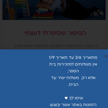
הסיפור שסיפרתי לעצמי
כל בוקר היא מתעוררת מוקדם, מתכוננת ויוצאת לבית
הספר. היא לובשת את התלבושת האחידה, אותה חולצה,
מתאריך 2/6 עד תאריך 1/9
אותה חצאית – כמו כולן. אבל משהו מרגיש אחרת.
אין משלוחים למזכירות בית
להמשך קריאה >>
הספר,
אלא רק משלוח ישיר עד
הבית.
שימו לב ♥ ️
הזמנות באתר אשר יבוצעו