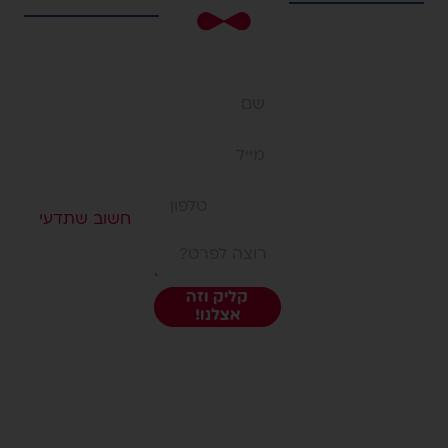
עלינו
חנות
רוצה
בתי ספר
לשאול
במיוחד
למנהלות
משהו?
חשוב שתדעי
אנחנו
יצירת קשר
תקנון אתר
כאן:)
פפיון Papyon
קליק וזה
מדיניות משלוחים
אצלנו!
אזור אישי
לפניה ישירה:
053.3171701
|
office@papiyon.co.il