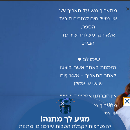
מתאריך 2/6 עד תאריך 1/9
אין משלוחים למזכירות בית
הספר,
זכור אותי
התחברות
אלא רק משלוח ישיר עד
הבית.
איפוס סיסמה
שימו לב ♥ ️
הזמנות באתר אשר יבוצעו
לאחר התאריך – 14/8 (יום
הרשמה
שישי א’ אלול)
אין חברתנו אחראית שיגיעו
עד ה-1/9 תחילת שנת
מתאריך 2/6 עד תאריך 1/9
כתובת אימייל
*
הלימודים
אין משלוחים למזכירות בית
מגיע לך מתנה!
הספר,
נא הקדימו הזמנתכם
להצטרפות לקבלת הטבות עידכונים ומתנות