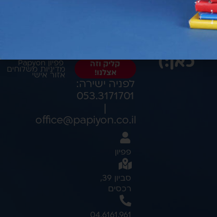
לשאול
במיוחד
למנהלות
משהו?
חשוב שתדעי
אנחנו
יצירת קשר
תקנון אתר
כאן:)
פפיון Papyon
קליק וזה
מדיניות משלוחים
אצלנו!
אזור אישי
לפניה ישירה:
053.3171701
|
office@papiyon.co.il
פפיון
סביון 39,
רכסים
04.6161.961