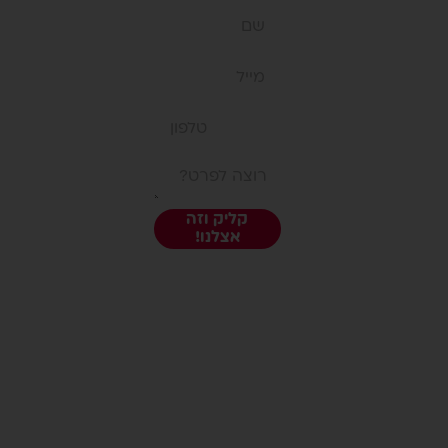
עלינו
חנות
רוצה
בתי ספר
לשאול
במיוחד
למנהלות
משהו?
חשוב שתדעי
אנחנו
יצירת קשר
תקנון אתר
כאן:)
פפיון Papyon
קליק וזה
מדיניות משלוחים
אצלנו!
אזור אישי
לפניה ישירה:
053.3171701
|
office@papiyon.co.il
פפיון