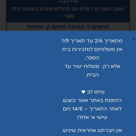
שלכם?
ישנם מוצרים דומים עם סמלים שונים במספר בתי
ספר.
מתאים ל:
צבאות מנחם ק. שמואל
מידה
מתאריך 2/6 עד תאריך 1/9
אין משלוחים למזכירות בית
הספר,
אלא רק משלוח ישיר עד
הוספה לסל
הבית.
שימו לב ♥ ️
…
הזמנות באתר אשר יבוצעו
שימו לב –
לאחר התאריך – 14/8 (יום
100%כותנה סרוקה
שישי א’ אלול)
אין להכניס כלל למייבש !!!!
אין חברתנו אחראית שיגיעו
החולצה מתכווצת ב10% אחרי כביסה ראשונה גם