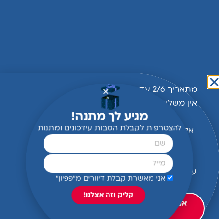
פולו אקווה קצר
₪
35.00
בחר אפשרויות
מתאריך 2/6 עד תאריך 1/9
אין משלוחים למזכירות בית
מגיע לך מתנה!
הספר,
להצטרפות לקבלת הטבות עידכונים ומתנות
אלא רק משלוח ישיר עד
הבית.
בימי החופש הגדול אנחנו
עושים מכירות בבית הספר
אני מאשרת קבלת דיוורים מ"פפיון"
שווה לכם להתעדכן
קליק וזה אצלנו!
אני רוצה לראות פרטים
על המכירות