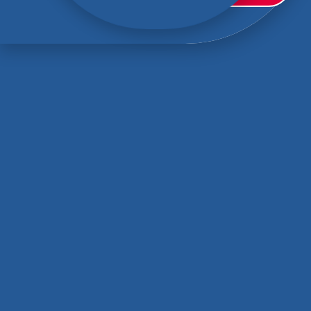
פולו אקווה לבן שרוול ארוך “צבאות
מנחם”
₪
35.00
בחר אפשרויות