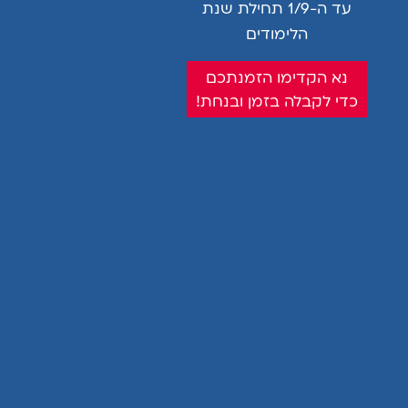
עד ה-1/9 תחילת שנת
ללא מייבש
הלימודים
קניתם ונהניתם? שימו לייק!
נא הקדימו הזמנתכם
כדי לקבלה בזמן ובנחת!
2
אוהבים:)
אולי יעניין אותך גם...