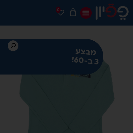
0
מבצע
60
3 ב-
!