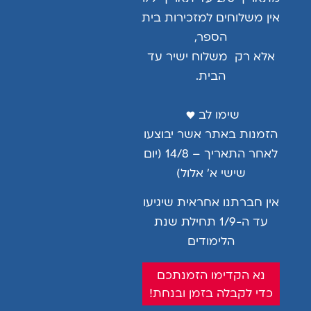
אין משלוחים למזכירות בית
מק"ט המוצר: 906-1
הספר,
אלא רק משלוח ישיר עד
לצפיה במוצר
הבית.
שימו לב ♥ ️
הזמנות באתר אשר יבוצעו
לאחר התאריך – 14/8 (יום
שישי א’ אלול)
אין חברתנו אחראית שיגיעו
עד ה-1/9 תחילת שנת
הלימודים
נא הקדימו הזמנתכם
חצאית דגם מירב
כדי לקבלה בזמן ובנחת!