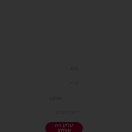
עלינו
חנות
רוצה
בתי ספר
לשאול
במיוחד
למנהלות
משהו?
חשוב שתדעי
אנחנו
יצירת קשר
תקנון אתר
כאן:)
פפיון Papyon
קליק וזה
מדיניות משלוחים
אצלנו!