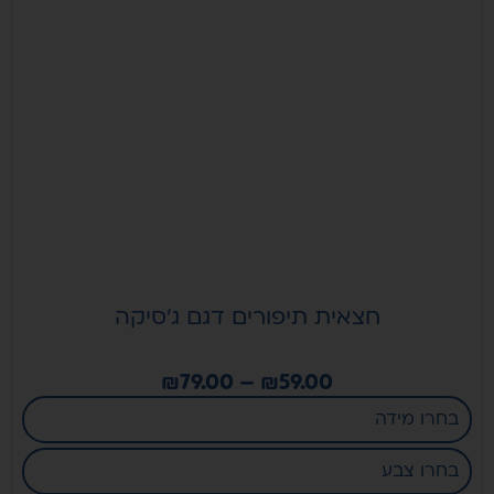
קיים
באפור
ובכחול
חצאית תיפורים דגם ג’סיקה
₪
79.00
–
₪
59.00